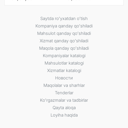
Saytda roʻyxatdan oʻtish
Kompaniya qanday qoʻshiladi
Mahsulot qanday qoʻshiladi
Xizmat qanday qoʻshiladi
Maqola qanday qoʻshiladi
Kompaniyalar katalogi
Mahsulotlar katalogi
Xizmatlar katalogi
Новости
Maqolalar va sharhlar
Tenderlar
Koʻrgazmalar va tadbirlar
Qayta aloqa
Loyiha haqida