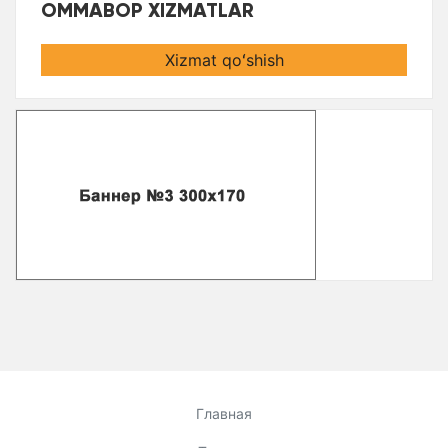
OMMABOP XIZMATLAR
Xizmat qoʻshish
Главная