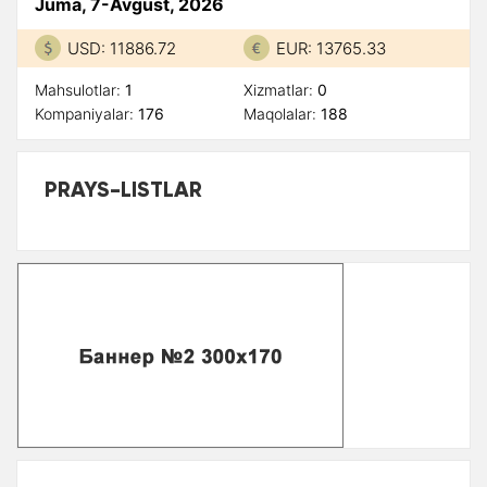
Juma, 7-Avgust, 2026
USD: 11886.72
EUR: 13765.33
Mahsulotlar:
1
Xizmatlar:
0
Kompaniyalar:
176
Maqolalar:
188
PRAYS-LISTLAR