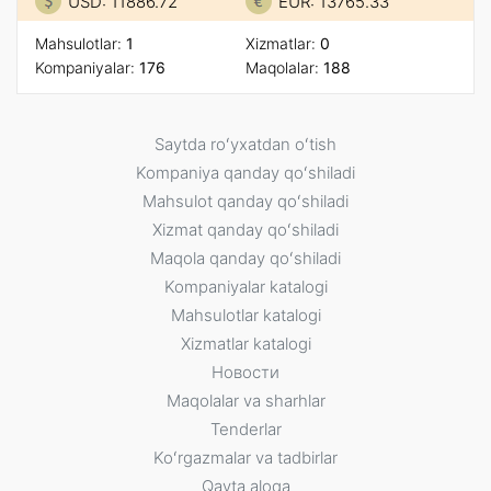
USD: 11886.72
EUR: 13765.33
Mahsulotlar:
1
Xizmatlar:
0
Kompaniyalar:
176
Maqolalar:
188
Saytda roʻyxatdan oʻtish
Kompaniya qanday qoʻshiladi
Mahsulot qanday qoʻshiladi
Xizmat qanday qoʻshiladi
Maqola qanday qoʻshiladi
Kompaniyalar katalogi
Mahsulotlar katalogi
Xizmatlar katalogi
Новости
Maqolalar va sharhlar
Tenderlar
Koʻrgazmalar va tadbirlar
Qayta aloqa