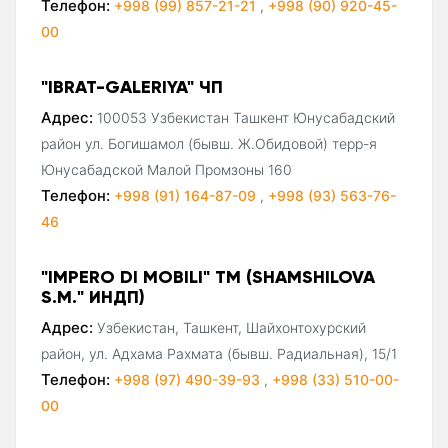
Телефон:
+998 (99) 857-21-21
,
+998 (90) 920-45-
00
"IBRAT-GALERIYA" ЧП
Адрес:
100053 Узбекистан Ташкент Юнусабадский
район ул. Богишамол (бывш. Ж.Обидовой) терр-я
Юнусабадской Малой Промзоны 160
Телефон:
+998 (91) 164-87-09
,
+998 (93) 563-76-
46
"IMPERO DI MOBILI" ТМ (SHAMSHILOVA
S.M." ИНДП)
Адрес:
Узбекистан, Ташкент, Шайхонтохурский
район, ул. Адхама Рахмата (бывш. Радиальная), 15/1
Телефон:
+998 (97) 490-39-93
,
+998 (33) 510-00-
00