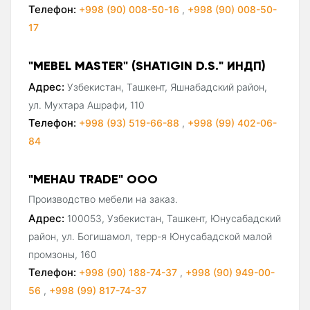
Телефон:
+998 (90) 008-50-16
,
+998 (90) 008-50-
17
"MEBEL MASTER" (SHATIGIN D.S." ИНДП)
Адрес:
Узбекистан, Ташкент, Яшнабадский район,
ул. Мухтара Ашрафи, 110
Телефон:
+998 (93) 519-66-88
,
+998 (99) 402-06-
84
"MEHAU TRADE" ООО
Производство мебели на заказ.
Адрес:
100053, Узбекистан, Ташкент, Юнусабадский
район, ул. Богишамол, терр-я Юнусабадской малой
промзоны, 160
Телефон:
+998 (90) 188-74-37
,
+998 (90) 949-00-
56
,
+998 (99) 817-74-37