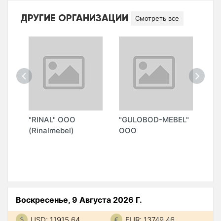
ДРУГИЕ ОРГАНИЗАЦИИ
Смотреть все
"RINAL" ООО
"GULOBOD-MEBEL"
"M
(Rinalmebel)
ООО
П)
Воскресенье, 9 Августа 2026 Г.
USD: 11915.64
EUR: 13749.46