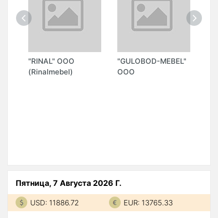
"RINAL" ООО
"GULOBOD-MEBEL"
"M
(Rinalmebel)
ООО
Пятница, 7 Августа 2026 Г.
USD: 11886.72
EUR: 13765.33