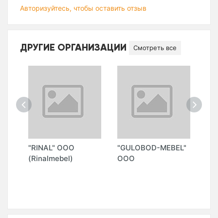
Авторизуйтесь, чтобы оставить отзыв
ДРУГИЕ ОРГАНИЗАЦИИ
Смотреть все
"RINAL" ООО
"GULOBOD-MEBEL"
"M
У-
(Rinalmebel)
ООО
О)