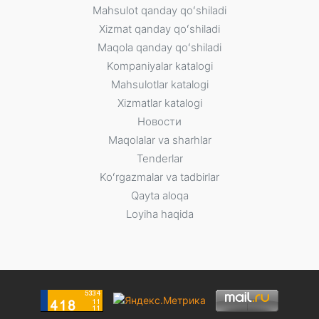
Mahsulot qanday qoʻshiladi
Xizmat qanday qoʻshiladi
Maqola qanday qoʻshiladi
Kompaniyalar katalogi
Mahsulotlar katalogi
Xizmatlar katalogi
Новости
Maqolalar va sharhlar
Tenderlar
Koʻrgazmalar va tadbirlar
Qayta aloqa
Loyiha haqida