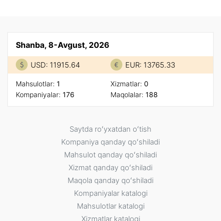
Shanba, 8-Avgust, 2026
USD: 11915.64
EUR: 13765.33
Mahsulotlar:
1
Xizmatlar:
0
Kompaniyalar:
176
Maqolalar:
188
Saytda roʻyxatdan oʻtish
Kompaniya qanday qoʻshiladi
Mahsulot qanday qoʻshiladi
Xizmat qanday qoʻshiladi
Maqola qanday qoʻshiladi
Kompaniyalar katalogi
Mahsulotlar katalogi
Xizmatlar katalogi