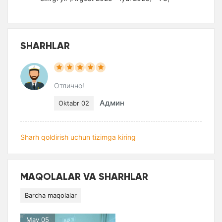
SHARHLAR
Отлично!
Админ
Oktabr 02
Sharh qoldirish uchun tizimga kiring
MAQOLALAR VA SHARHLAR
Barcha maqolalar
May 05