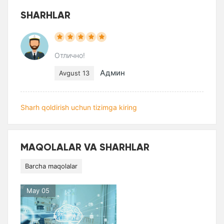
SHARHLAR
Отлично!
Админ
Avgust 13
Sharh qoldirish uchun tizimga kiring
MAQOLALAR VA SHARHLAR
Barcha maqolalar
May 05