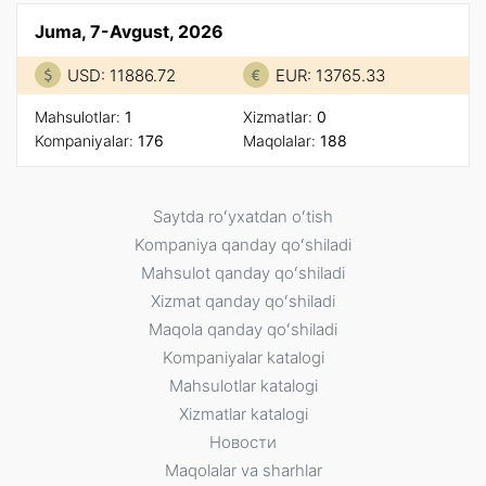
Juma, 7-Avgust, 2026
USD: 11886.72
EUR: 13765.33
Mahsulotlar:
1
Xizmatlar:
0
Kompaniyalar:
176
Maqolalar:
188
Saytda roʻyxatdan oʻtish
Kompaniya qanday qoʻshiladi
Mahsulot qanday qoʻshiladi
Xizmat qanday qoʻshiladi
Maqola qanday qoʻshiladi
Kompaniyalar katalogi
Mahsulotlar katalogi
Xizmatlar katalogi
Новости
Maqolalar va sharhlar