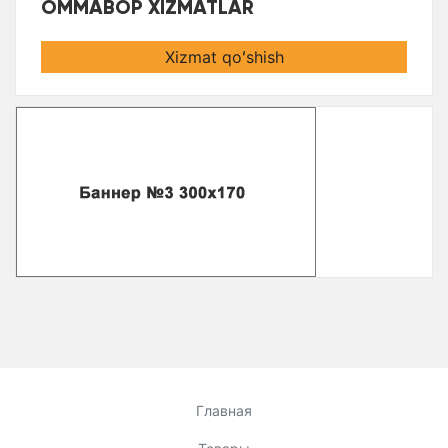
OMMABOP XIZMATLAR
Xizmat qoʻshish
Главная