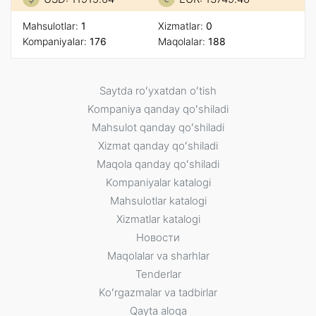
Mahsulotlar:
1
Xizmatlar:
0
Kompaniyalar:
176
Maqolalar:
188
Saytda roʻyxatdan oʻtish
Kompaniya qanday qoʻshiladi
Mahsulot qanday qoʻshiladi
Xizmat qanday qoʻshiladi
Maqola qanday qoʻshiladi
Kompaniyalar katalogi
Mahsulotlar katalogi
Xizmatlar katalogi
Новости
Maqolalar va sharhlar
Tenderlar
Koʻrgazmalar va tadbirlar
Qayta aloqa