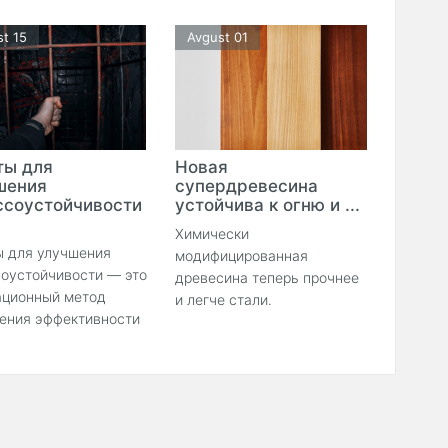
t 15
Avgust 01
ты для
Новая
шения
супердревесина
ссоустойчивости
устойчива к огню и ...
Химически
ы для улучшения
модифицированная
соустойчивости — это
древесина теперь прочнее
ационный метод
и легче стали.
ения эффективности