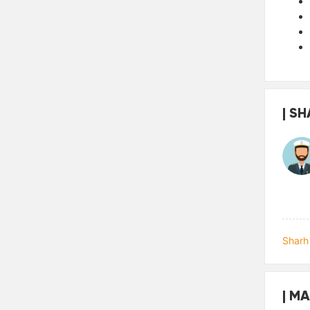
SH
Sharh 
MA