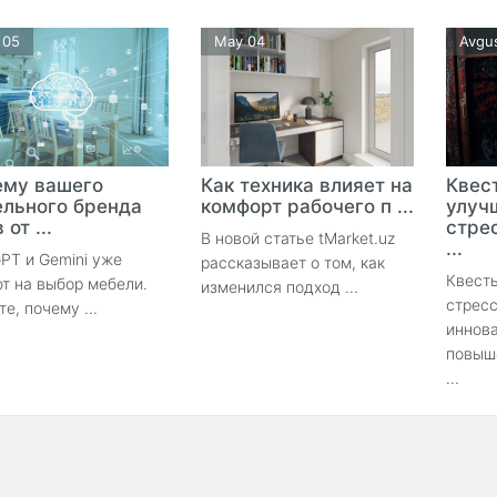
 05
May 04
Avgus
ему вашего
Как техника влияет на
Квес
льного бренда
комфорт рабочего п ...
улуч
 от ...
стре
В новой статье tMarket.uz
...
PT и Gemini уже
рассказывает о том, как
Квест
т на выбор мебели.
изменился подход ...
стрес
те, почему ...
иннов
повыш
...