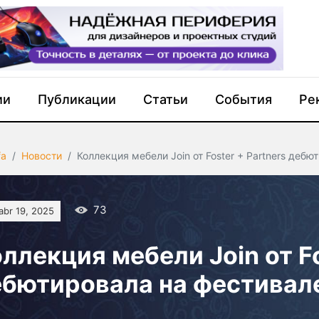
ии
Публикации
Статьи
События
Ре
fa
Новости
Коллекция мебели Join от Foster + Partners деб
73
abr 19, 2025
ллекция мебели Join от Fo
бютировала на фестивал