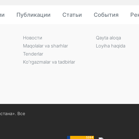
ии
Публикации
Статьи
События
Ре
Новости
Qayta aloqa
Maqolalar va sharhlar
Loyiha haqida
Tenderlar
Koʻrgazmalar va tadbirlar
истана». Все