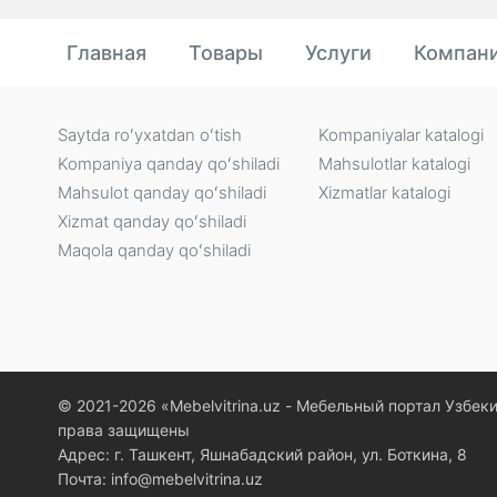
Главная
Товары
Услуги
Компан
Saytda roʻyxatdan oʻtish
Kompaniyalar katalogi
Kompaniya qanday qoʻshiladi
Mahsulotlar katalogi
Mahsulot qanday qoʻshiladi
Xizmatlar katalogi
Xizmat qanday qoʻshiladi
Maqola qanday qoʻshiladi
© 2021-2026 «Мebelvitrina.uz - Мебельный портал Узбек
права защищены
Адрес: г. Ташкент, Яшнабадский район, ул. Боткина, 8
Почта: info@mebelvitrina.uz