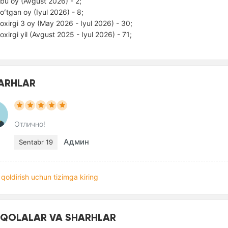
bu oy (Avgust 2026) - 2;
oʻtgan oy (Iyul 2026) - 8;
oxirgi 3 oy (May 2026 - Iyul 2026) - 30;
oxirgi yil (Avgust 2025 - Iyul 2026) - 71;
ARHLAR
Отлично!
Админ
Sentabr 19
qoldirish uchun tizimga kiring
QOLALAR VA SHARHLAR