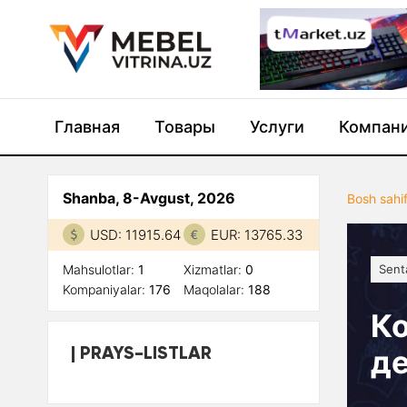
Главная
Товары
Услуги
Компан
Shanba, 8-Avgust, 2026
Bosh sahi
USD: 11915.64
EUR: 13765.33
Mahsulotlar:
1
Xizmatlar:
0
Sent
Kompaniyalar:
176
Maqolalar:
188
Ко
PRAYS-LISTLAR
де