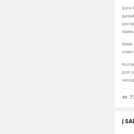
Хотя 
дизай
распр
прив
Майк 
отмет
Колле
для с
наход
7
SA