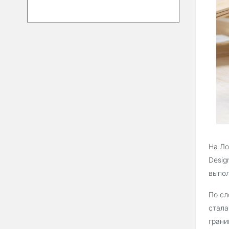
На Ло
Desig
выпол
По сл
стала
грани