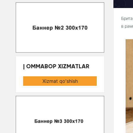
Брита
в рам
OMMABOP XIZMATLAR
Xizmat qoʻshish