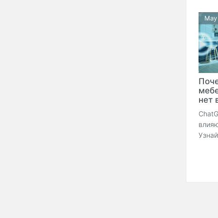
May
Поч
мебе
нет в
ChatG
влияю
Узнай