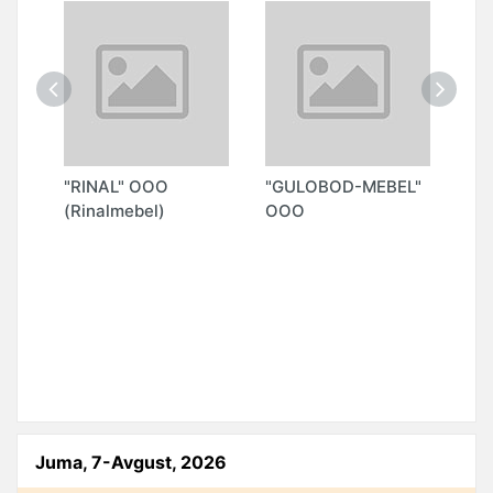
"RINAL" ООО
"GULOBOD-MEBEL"
"M
(Rinalmebel)
ООО
)
Juma, 7-Avgust, 2026