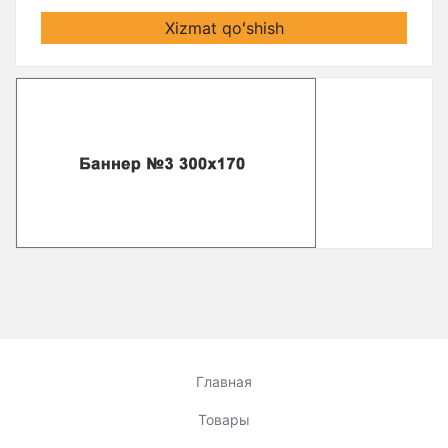
Xizmat qoʻshish
Главная
Товары