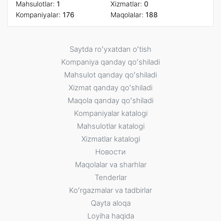
Mahsulotlar:
1
Xizmatlar:
0
Kompaniyalar:
176
Maqolalar:
188
Saytda roʻyxatdan oʻtish
Kompaniya qanday qoʻshiladi
Mahsulot qanday qoʻshiladi
Xizmat qanday qoʻshiladi
Maqola qanday qoʻshiladi
Kompaniyalar katalogi
Mahsulotlar katalogi
Xizmatlar katalogi
Новости
Maqolalar va sharhlar
Tenderlar
Koʻrgazmalar va tadbirlar
Qayta aloqa
Loyiha haqida