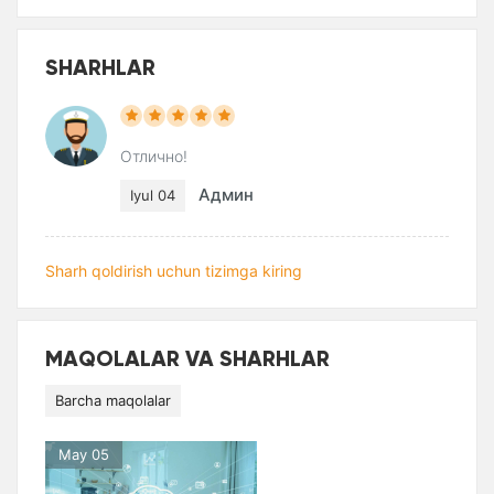
SHARHLAR
Отлично!
Админ
Iyul 04
Sharh qoldirish uchun tizimga kiring
MAQOLALAR VA SHARHLAR
Barcha maqolalar
May 05