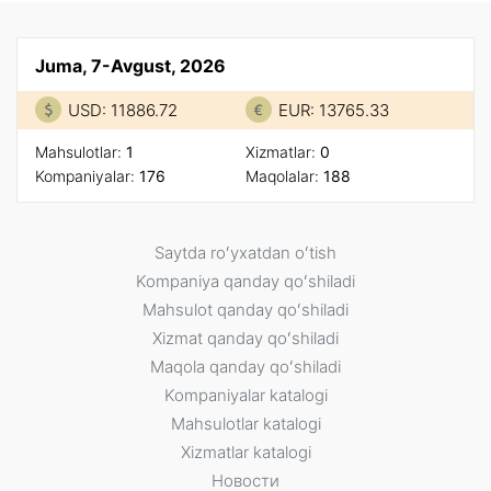
Juma, 7-Avgust, 2026
USD: 11886.72
EUR: 13765.33
Mahsulotlar:
1
Xizmatlar:
0
Kompaniyalar:
176
Maqolalar:
188
Saytda roʻyxatdan oʻtish
Kompaniya qanday qoʻshiladi
Mahsulot qanday qoʻshiladi
Xizmat qanday qoʻshiladi
Maqola qanday qoʻshiladi
Kompaniyalar katalogi
Mahsulotlar katalogi
Xizmatlar katalogi
Новости