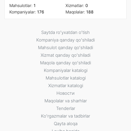
Mahsulotlar:
1
Xizmatlar:
0
Kompaniyalar:
176
Maqolalar:
188
Saytda roʻyxatdan oʻtish
Kompaniya qanday qoʻshiladi
Mahsulot qanday qoʻshiladi
Xizmat qanday qoʻshiladi
Maqola qanday qoʻshiladi
Kompaniyalar katalogi
Mahsulotlar katalogi
Xizmatlar katalogi
Новости
Maqolalar va sharhlar
Tenderlar
Koʻrgazmalar va tadbirlar
Qayta aloqa