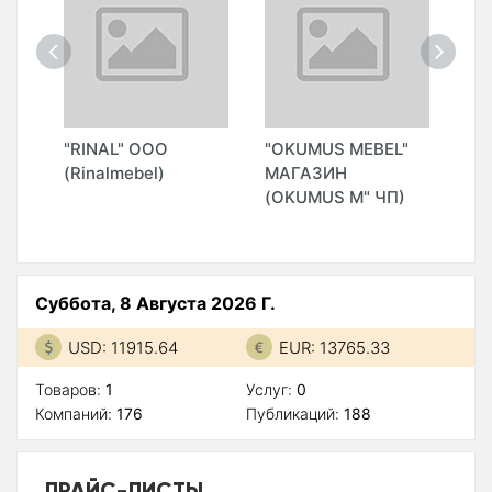
"RINAL" ООО
"OKUMUS MEBEL"
"H
(Rinalmebel)
МАГАЗИН
CO
(OKUMUS M" ЧП)
Суббота, 8 Августа 2026 Г.
USD: 11915.64
EUR: 13765.33
Товаров:
1
Услуг:
0
Компаний:
176
Публикаций:
188
ПРАЙС-ЛИСТЫ