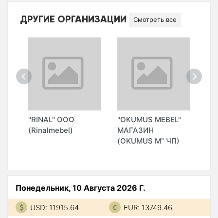
ДРУГИЕ ОРГАНИЗАЦИИ
Смотреть все
"RINAL" ООО
"OKUMUS MEBEL"
"H
ЛИ
(Rinalmebel)
МАГАЗИН
CO
(OKUMUS M" ЧП)
Понедельник, 10 Августа 2026 Г.
USD: 11915.64
EUR: 13749.46