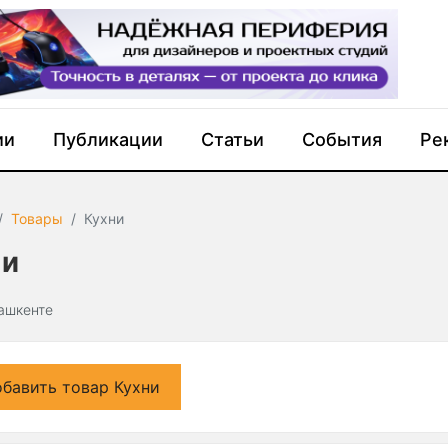
ии
Публикации
Статьи
События
Ре
Товары
Кухни
ни
Ташкенте
бавить товар Кухни